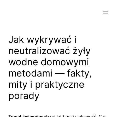
Przejdź
do
treści
Jak wykrywać i
neutralizować żyły
wodne domowymi
metodami — fakty,
mity i praktyczne
porady
Temat żył wodnych
od lat budzi ciekawość. Czy