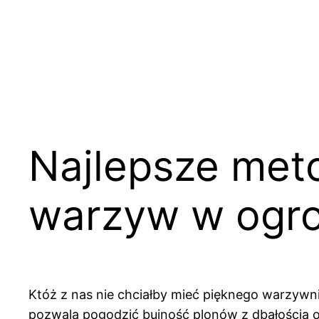
Przejdź
do
treści
Najlepsze met
warzyw w ogro
Któż z nas nie chciałby mieć pięknego warzyw
pozwala pogodzić bujność plonów z dbałością o