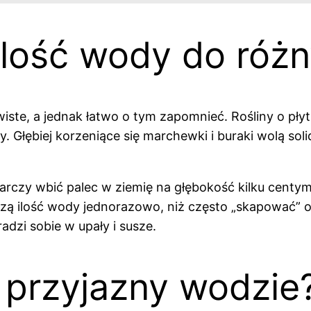
ilość wody do róż
ste, a jednak łatwo o tym zapomnieć. Rośliny o płytk
. Głębiej korzeniące się marchewki i buraki wolą sol
czy wbić palec w ziemię na głębokość kilku centymet
kszą ilość wody jednorazowo, niż często „skapować”
dzi sobie w upały i susze.
 przyjazny wodzie