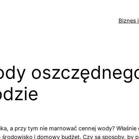
Biznes 
ody oszczędneg
dzie
nika, a przy tym nie marnować cennej wody? Właśni
 środowisko i domowy budżet. Czy są sposoby, by po