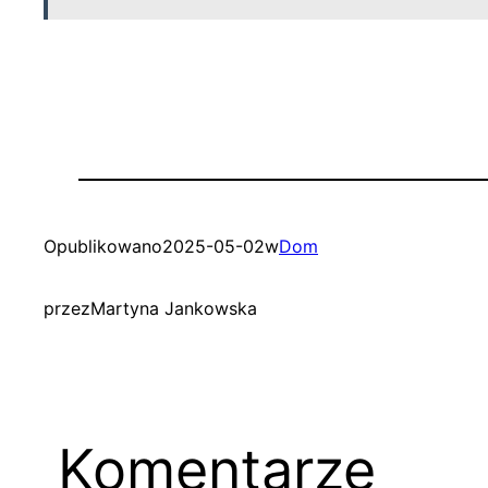
Opublikowano
2025-05-02
w
Dom
przez
Martyna Jankowska
Komentarze