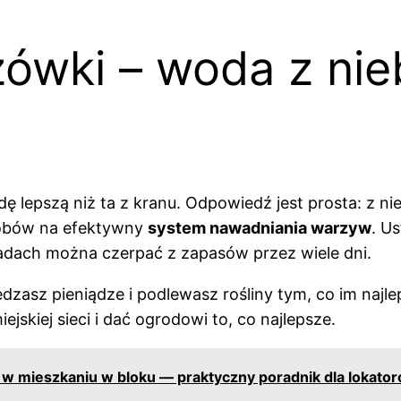
zówki – woda z nie
ę lepszą niż ta z kranu. Odpowiedź jest prosta: z ni
osobów na efektywny
system nawadniania warzyw
. U
adach można czerpać z zapasów przez wiele dni.
asz pieniądze i podlewasz rośliny tym, co im najlepi
ejskiej sieci i dać ogrodowi to, co najlepsze.
k w mieszkaniu w bloku — praktyczny poradnik dla lokato