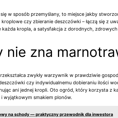
ię w sposób przemyślany, to miejsce jakby stworzon
y kroplowe czy zbieranie deszczówki – łączą się z 
 każda kropla, a satysfakcja z dorodnych, zdrowych 
y nie zna marnotr
zekształca zwykły warzywnik w prawdziwie gospoda
deszczówki czy indywidualnemu dobieraniu ilości w
ując ani jednej kropli. Oto ogród, który korzysta z k
 i wyjątkowym smakiem plonów.
lowy na schody — praktyczny przewodnik dla inwestora