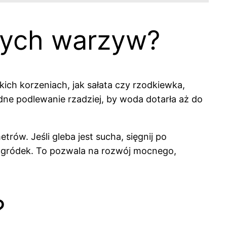
nych warzyw?
ich korzeniach, jak sałata czy rzodkiewka,
idne podlewanie rzadziej, by woda dotarła aż do
rów. Jeśli gleba jest sucha, sięgnij po
 ogródek. To pozwala na rozwój mocnego,
?