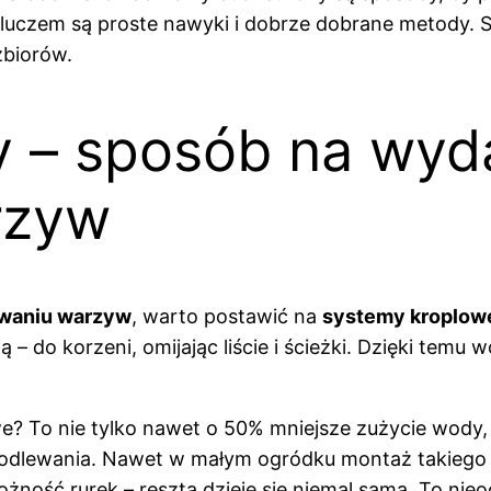
kluczem są proste nawyki i dobrze dobrane metody. 
zbiorów.
 – sposób na wyd
rzyw
waniu warzyw
, warto postawić na
systemy kroplow
ą – do korzeni, omijając liście i ścieżki. Dzięki tem
we? To nie tylko nawet o 50% mniejsze zużycie wody,
podlewania. Nawet w małym ogródku montaż takiego
żność rurek – reszta dzieje się niemal sama. To nie