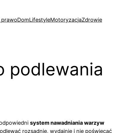
i prawo
Dom
Lifestyle
Motoryzacja
Zdrowie
o podlewania
e odpowiedni
system nawadniania warzyw
dlewać rozsądnie, wydajnie i nie poświęcać