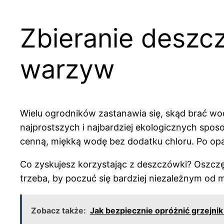
Zbieranie deszc
warzyw
Wielu ogrodników zastanawia się, skąd brać wod
najprostszych i najbardziej ekologicznych sp
cenną, miękką wodę bez dodatku chloru. Po op
Co zyskujesz korzystając z deszczówki? Oszczędz
trzeba, by poczuć się bardziej niezależnym od mi
Zobacz także:
Jak bezpiecznie opróżnić grzejni