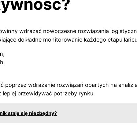
tywność?
owinny wdrażać nowoczesne rozwiązania logistyczne.
iające dokładne monitorowanie każdego etapu łańcuc
m,
h,
ć poprzez wdrażanie rozwiązań opartych na analizi
 lepiej przewidywać potrzeby rynku.
k staje się niezbędny?