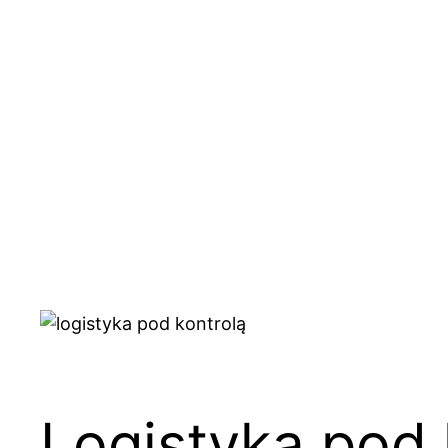
Przejdź
do
treści
Logistyka pod